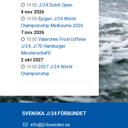
10:00
J/24 Dutch Open
4 nov 2026
10:00
Epigen J/24 World
Championship Melbourne 2026
7 nov 2026
10:00
Väter­chen Frost (offene
J/24, J/70 Hamburger
Meisterschaft)
2 okt 2027
10:00
2027 J/24 World
Championship
SVENSKA J/24 FÖRBUNDET
info@j24sweden.se