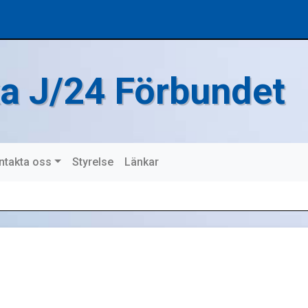
a J/24 Förbundet
ntakta oss
Styrelse
Länkar