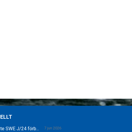
ELLT
e SWE J/24 förb...
7 jun 2026