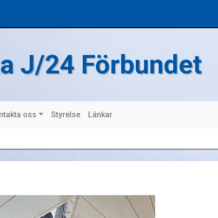
a J/24 Förbundet
ntakta oss
Styrelse
Länkar