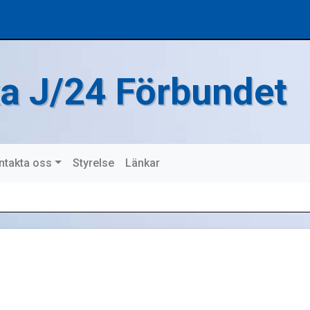
a J/24 Förbundet
ntakta oss
Styrelse
Länkar