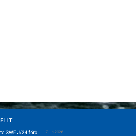
ELLT
e SWE J/24 förb...
7 jun 2026