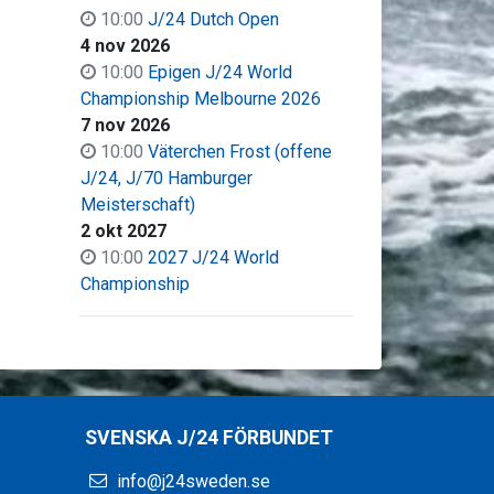
10:00
J/24 Dutch Open
4 nov 2026
10:00
Epigen J/24 World
Championship Melbourne 2026
7 nov 2026
10:00
Väter­chen Frost (offene
J/24, J/70 Hamburger
Meisterschaft)
2 okt 2027
10:00
2027 J/24 World
Championship
SVENSKA J/24 FÖRBUNDET
info@j24sweden.se