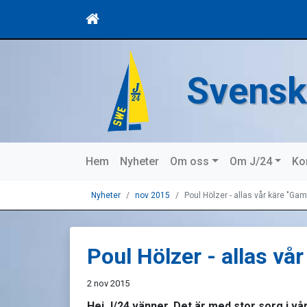
Svensk
Hem
Nyheter
Om oss
Om J/24
Ko
Nyheter
nov 2015
Poul Hölzer - allas vår käre "G
Poul Hölzer - allas v
2 nov 2015
Hej J/24 vänner, Det är med stor sorg i v