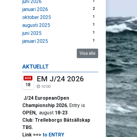
juni 2026
1
januari 2026
2
oktober 2025
1
augusti 2025
1
juni 2025
1
januari 2025
1
Visa alla
AKTUELLT
EM J/24 2026
AUG
18
10:00
J/24 EuropeanOpen
Championship 2026
, Entry is
OPEN,
august
18-23
Club:
Trelleborgs Båtsällskap
TBS.
Link ==>
to ENTRY