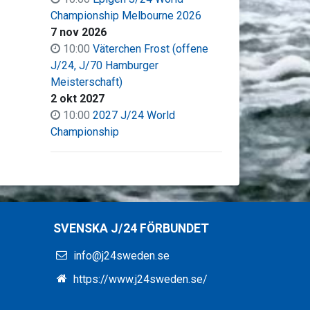
Championship Melbourne 2026
7 nov 2026
10:00
Väter­chen Frost (offene
J/24, J/70 Hamburger
Meisterschaft)
2 okt 2027
10:00
2027 J/24 World
Championship
SVENSKA J/24 FÖRBUNDET
info@j24sweden.se
https://www.j24sweden.se/