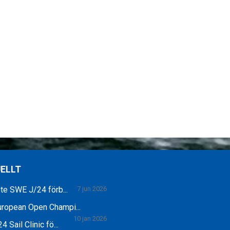
ELLT
e SWE J/24 förb...
7 jun 2026
ropean Open Champi...
10 jan 2026
4 Sail Clinic fö...