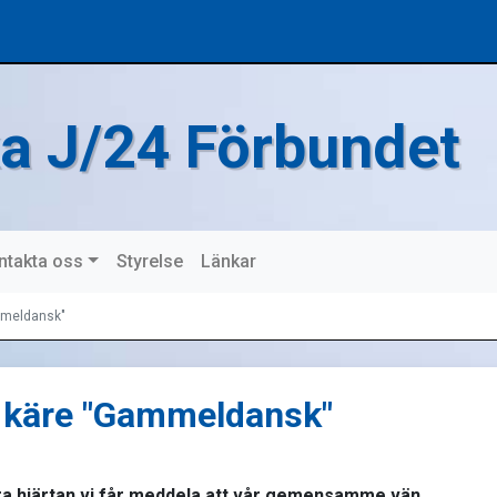
a J/24 Förbundet
ntakta oss
Styrelse
Länkar
ammeldansk"
år käre "Gammeldansk"
åra hjärtan vi får meddela att vår gemensamme vän