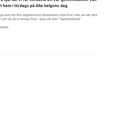
tt hem i lördags på Alla helgons dag.
 många som har fina seglarminnen tillsammans med Poul. Han var ute med
 och så vill vi minnas Poul - allas vår käre "Gammeldansk".
vänner.